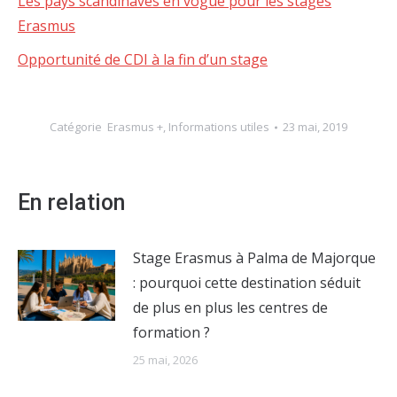
Les pays scandinaves en vogue pour les stages
Erasmus
Opportunité de CDI à la fin d’un stage
Catégorie
Erasmus +
,
Informations utiles
23 mai, 2019
En relation
Stage Erasmus à Palma de Majorque
: pourquoi cette destination séduit
de plus en plus les centres de
formation ?
25 mai, 2026