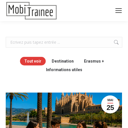
Search:
Tout voir
Destination
Erasmus +
Informations utiles
MAI
25