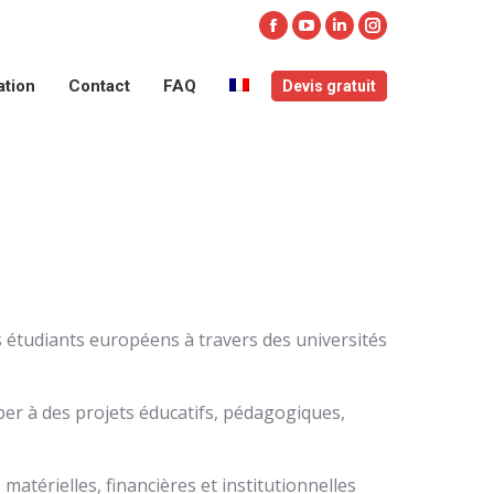
ation
Contact
FAQ
Devis gratuit
Facebook
YouTube
LinkedIn
Instagram
page
page
page
page
ation
Contact
FAQ
Devis gratuit
opens
opens
opens
opens
in
in
in
in
new
new
new
new
window
window
window
window
 étudiants européens à travers des universités
per à des projets éducatifs, pédagogiques,
atérielles, financières et institutionnelles