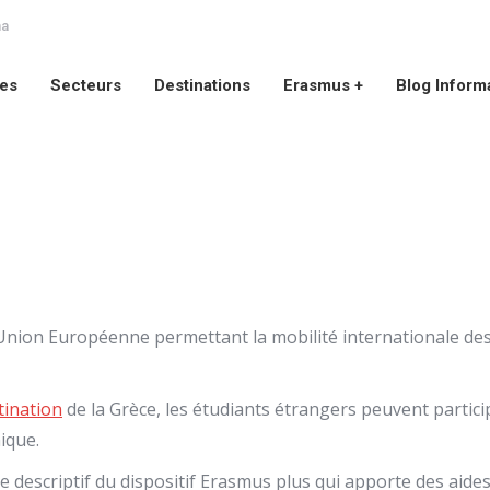
na
ces
Secteurs
Destinations
Erasmus +
Blog Inform
ces
Secteurs
Destinations
Erasmus +
Blog Inform
nion Européenne permettant la mobilité internationale des
tination
de la Grèce, les étudiants étrangers peuvent partici
nique.
descriptif du dispositif Erasmus plus qui apporte des aides m