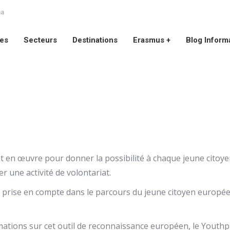
na
ces
Secteurs
Destinations
Erasmus +
Blog Inform
ces
Secteurs
Destinations
Erasmus +
Blog Inform
 en œuvre pour donner la possibilité à chaque jeune citoye
 une activité de volontariat.
t prise en compte dans le parcours du jeune citoyen europée
ations sur cet outil de reconnaissance européen, le Youthp