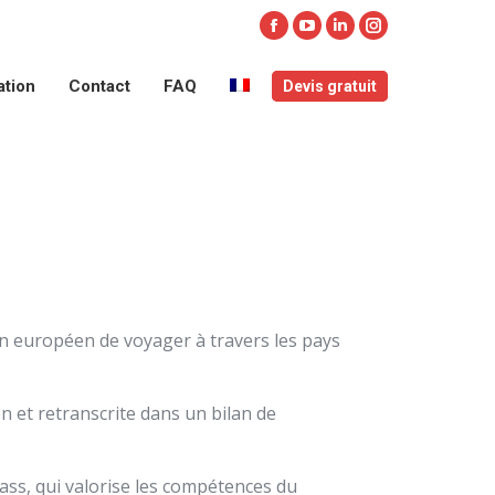
ation
Contact
FAQ
Devis gratuit
Facebook
YouTube
LinkedIn
Instagram
page
page
page
page
ation
Contact
FAQ
Devis gratuit
opens
opens
opens
opens
in
in
in
in
new
new
new
new
window
window
window
window
n européen de voyager à travers les pays
n et retranscrite dans un bilan de
ass, qui valorise les compétences du