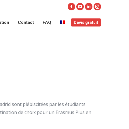
ation
Contact
FAQ
Devis gratuit
Facebook
YouTube
LinkedIn
Instagram
page
page
page
page
ation
Contact
FAQ
Devis gratuit
opens
opens
opens
opens
in
in
in
in
new
new
new
new
window
window
window
window
adrid sont plébiscitées par les étudiants
destination de choix pour un Erasmus Plus en