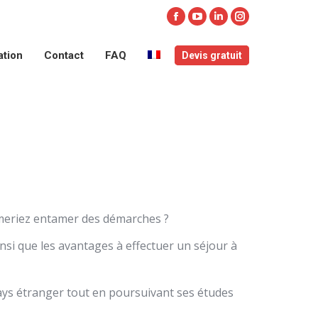
ation
Contact
FAQ
Devis gratuit
Facebook
YouTube
LinkedIn
Instagram
page
page
page
page
ation
Contact
FAQ
Devis gratuit
opens
opens
opens
opens
in
in
in
in
new
new
new
new
window
window
window
window
imeriez entamer des démarches ?
si que les avantages à effectuer un séjour à
 pays étranger tout en poursuivant ses études