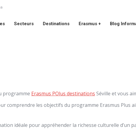
na
ces
Secteurs
Destinations
Erasmus +
Blog Inform
ces
Secteurs
Destinations
Erasmus +
Blog Inform
 du programme
Erasmus POlus destinations
Séville et vous a
pour comprendre les objectifs du programme Erasmus Plus ain
tination idéale pour appréhender la richesse culturelle d’un