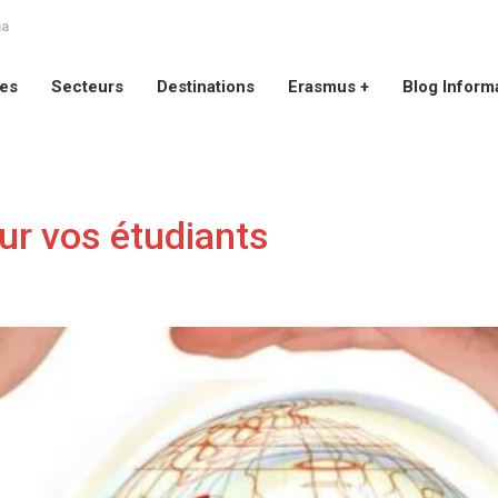
na
ces
Secteurs
Destinations
Erasmus +
Blog Inform
ces
Secteurs
Destinations
Erasmus +
Blog Inform
ur vos étudiants