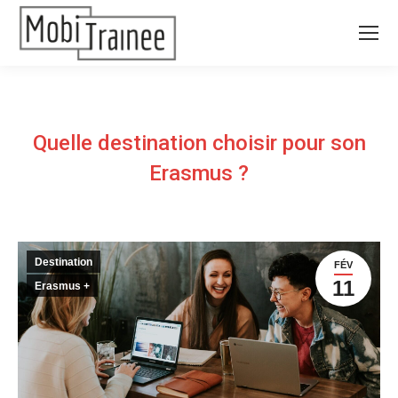
Quelle destination choisir pour son
Erasmus ?
Destination
FÉV
11
Erasmus +