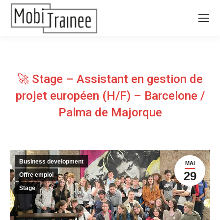
🚀 Stage – Assistant en gestion de
projet européen (H/F) – Barcelone /
Palma de Majorque
Business development
MAI
29
Offre emploi
Stage