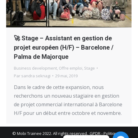
🚀 Stage – Assistant en gestion de
projet européen (H/F) – Barcelone /
Palma de Majorque
Business development
,
Offre emploi
,
Stage
Par
sandra seknagi
29 mai, 2019
Dans le cadre de cette expansion, nous
recherchons un nouveau stagiaire en gestion
de projet commercial international à Barcelone
H/F pour un début entre octobre et novembre.
© Mobi Trainee 2022. All rights reserved.
GPDR
-
Politique de