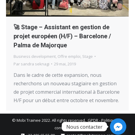
🚀 Stage – Assistant en gestion de
projet européen (H/F) – Barcelone /
Palma de Majorque
Business development
,
Offre emploi
,
Stage
Par
sandra seknagi
29 mai, 2019
Dans le cadre de cette expansion, nous
recherchons un nouveau stagiaire en gestion
de projet commercial international à Barcelone
H/F pour un début entre octobre et novembre.
© Mobi Trainee 2022. All rights reserved.
GPDR
-
Politique de
Nous contacter
confidentialité