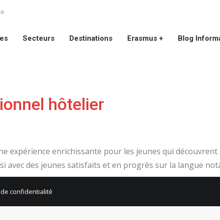
na
ces
Secteurs
Destinations
Erasmus +
Blog Inform
ces
Secteurs
Destinations
Erasmus +
Blog Inform
ionnel hôtelier
Une expérience enrichissante pour les jeunes qui découvrent 
si avec des jeunes satisfaits et en progrès sur la langue n
 de confidentialité