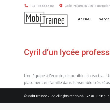
+33 186 65 55 80
Calle Pallars 85 08018 Barcelo
Accueil
Servi
Accueil
Servi
Cyril d’un lycée profess
Une équipe à l’écoute, disponible et réactive. 
placement en famille dans l’ensemble très réus
© Mobi Trainee 2022. All rights reserved.
GPDR
-
Politique