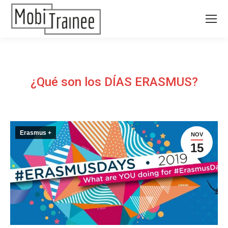
¿Qué son los DÍAS ERASMUS?
Erasmus +
NOV
15