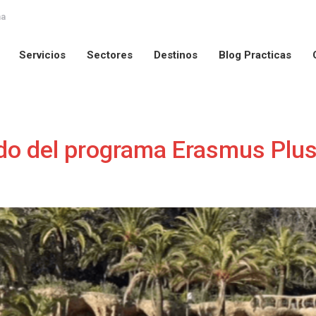
na
Servicios
Sectores
Destinos
Blog Practicas
Servicios
Sectores
Destinos
Blog Practicas
undo del programa Erasmus Plu