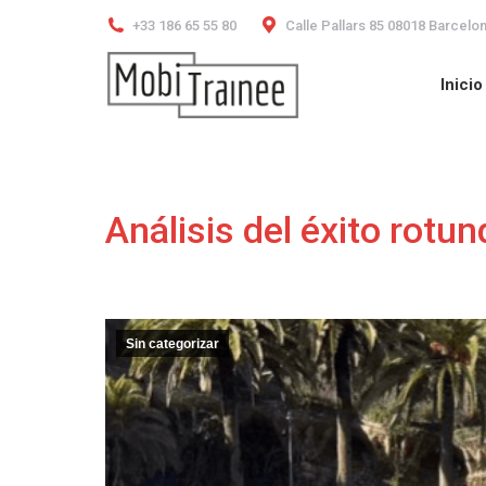
+33 186 65 55 80
Calle Pallars 85 08018 Barcelo
Inicio
Inicio
Análisis del éxito rot
Sin categorizar