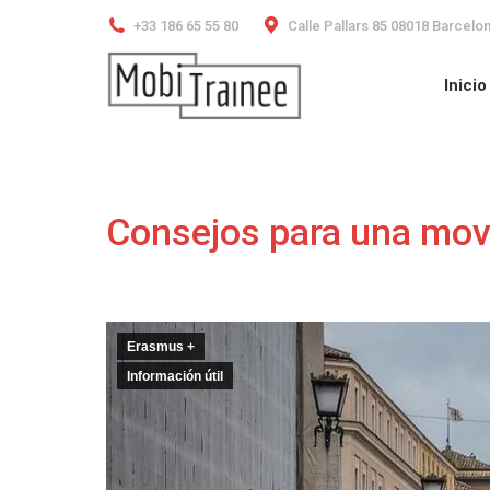
+33 186 65 55 80
Calle Pallars 85 08018 Barcelo
Inicio
Inicio
Consejos para una movi
Erasmus +
Información útil