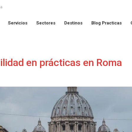
na
Servicios
Sectores
Destinos
Blog Practicas
Servicios
Sectores
Destinos
Blog Practicas
lidad en prácticas en Roma