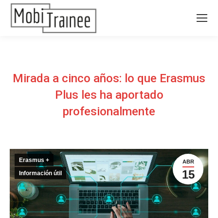
Mirada a cinco años: lo que Erasmus
Plus les ha aportado
profesionalmente
Erasmus +
ABR
15
Información útil